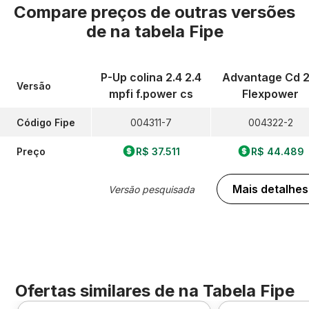
Compare preços de outras versões
de
na tabela Fipe
P-Up colina 2.4 2.4
Advantage Cd 2
Versão
mpfi f.power cs
Flexpower
Código Fipe
004311-7
004322-2
Preço
R$ 37.511
R$ 44.489
Mais detalhes
Versão pesquisada
Ofertas similares de
na Tabela Fipe