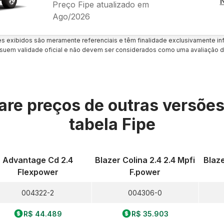
Preço Fipe atualizado em
Ago/2026
es exibidos são meramente referenciais e têm finalidade exclusivamente inf
uem validade oficial e não devem ser considerados como uma avaliação d
re preços de outras versõe
tabela Fipe
Advantage Cd 2.4
Blazer Colina 2.4 2.4 Mpfi
Blaze
Flexpower
F.power
004322-2
004306-0
R$ 44.489
R$ 35.903