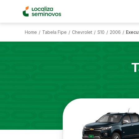
Home
Tabela Fipe
Chevrolet
S10
2006
Execu
/
/
/
/
/
T