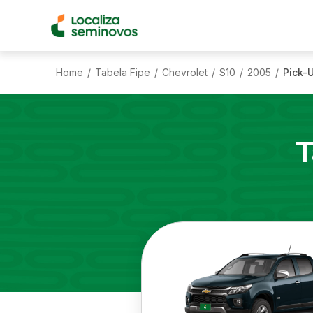
Home
Tabela Fipe
Chevrolet
S10
2005
Pick-U
/
/
/
/
/
T