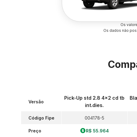
Os valor
Os dados não poss
Compa
Pick-Up std 2.8 4x2 cd tb
Bla
Versão
int.dies.
Código Fipe
004178-5
Preço
R$ 55.964