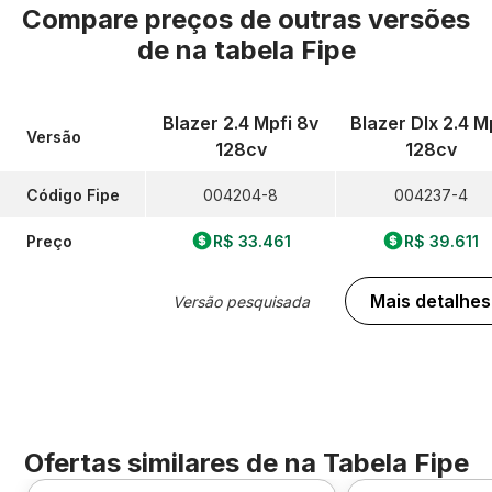
Compare preços de outras versões
de
na tabela Fipe
Blazer 2.4 Mpfi 8v
Blazer Dlx 2.4 M
Versão
128cv
128cv
Código Fipe
004204-8
004237-4
Preço
R$ 33.461
R$ 39.611
Mais detalhes
Versão pesquisada
Ofertas similares de
na Tabela Fipe