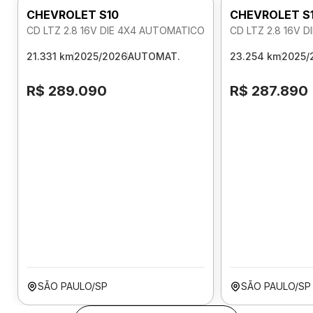
CHEVROLET S10
CHEVROLET S
CD LTZ 2.8 16V DIE 4X4 AUTOMATICO
CD LTZ 2.8 16V 
21.331 km
2025/2026
AUTOMAT.
23.254 km
2025/
R$ 289.090
R$ 287.890
SÃO PAULO/SP
SÃO PAULO/SP