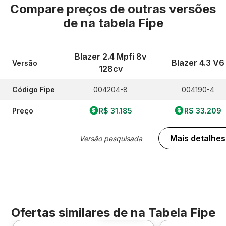
Compare preços de outras versões
de
na tabela Fipe
Blazer 2.4 Mpfi 8v
Blazer 4.3 V6
Versão
128cv
Código Fipe
004204-8
004190-4
Preço
R$ 31.185
R$ 33.209
Mais detalhes
Versão pesquisada
Ofertas similares de
na Tabela Fipe
Foto 360º