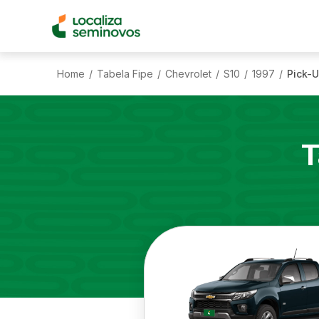
Home
Tabela Fipe
Chevrolet
S10
1997
Pick-U
/
/
/
/
/
T