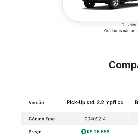
Os valor
Os dados não poss
Compa
Pick-Up std. 2.2 mpfi cd
B
Versão
Código Fipe
004092-4
Preço
R$ 26.556