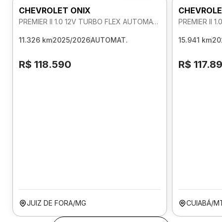
CHEVROLET ONIX
CHEVROLE
PREMIER II 1.0 12V TURBO FLEX AUTOMATICO
11.326 km
2025/2026
AUTOMAT.
15.941 km
20
R$ 118.590
R$ 117.8
JUIZ DE FORA/MG
CUIABÁ/M