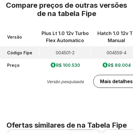
Compare preços de outras versões
de
na tabela Fipe
Plus Lt 1.0 12v Turbo
Hatch 1.0 12v 
Versão
Flex Automatico
Manual
Código Fipe
004501-2
004559-4
Preço
R$ 100.530
R$ 89.004
Mais detalhes
Versão pesquisada
Ofertas similares de
na Tabela Fipe
Foto 360º