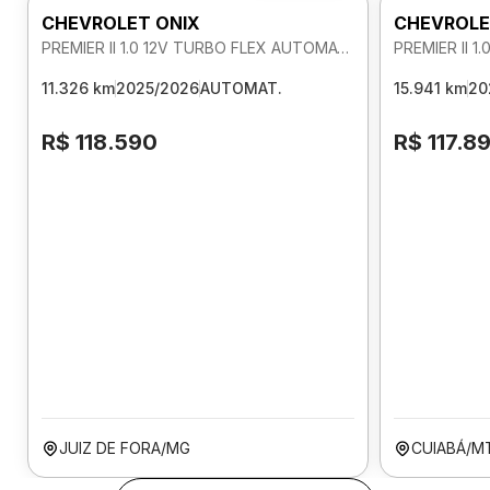
CHEVROLET ONIX
CHEVROLE
PREMIER II 1.0 12V TURBO FLEX AUTOMATICO
11.326 km
2025/2026
AUTOMAT.
15.941 km
20
R$ 118.590
R$ 117.8
JUIZ DE FORA/MG
CUIABÁ/M