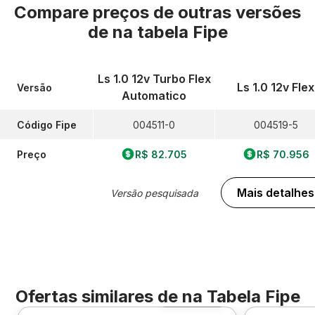
Compare preços de outras versões
de
na tabela Fipe
Ls 1.0 12v Turbo Flex
Ls 1.0 12v Flex
Versão
Automatico
Código Fipe
004511-0
004519-5
Preço
R$ 82.705
R$ 70.956
Mais detalhes
Versão pesquisada
Ofertas similares de
na Tabela Fipe
Foto 360º