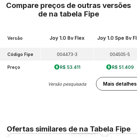
Compare preços de outras versões
de
na tabela Fipe
Joy 1.0 8v Flex
Joy 1.0 Spe 8v F
Versão
Código Fipe
004473-3
004505-5
Preço
R$ 53.411
R$ 51.409
Mais detalhes
Versão pesquisada
Ofertas similares de
na Tabela Fipe
Foto 360º