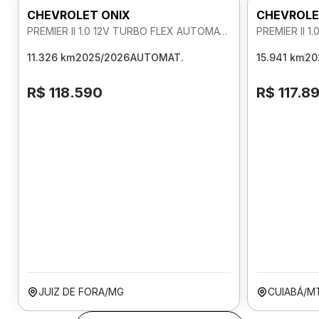
CHEVROLET ONIX
CHEVROLE
PREMIER II 1.0 12V TURBO FLEX AUTOMATICO
11.326 km
2025/2026
AUTOMAT.
15.941 km
20
R$ 118.590
R$ 117.8
JUIZ DE FORA/MG
CUIABÁ/M