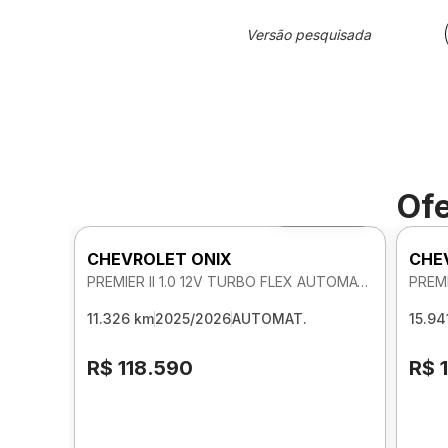
Versão pesquisada
Ofe
Foto 360º
CHEVROLET ONIX
CHE
PREMIER II 1.0 12V TURBO FLEX AUTOMATICO
11.326 km
2025/2026
AUTOMAT.
15.94
R$ 118.590
R$ 