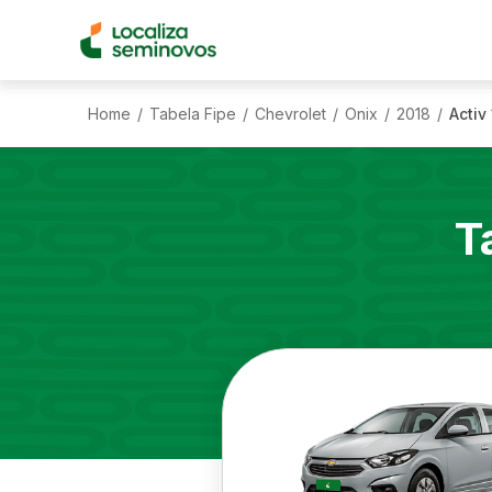
Home
Tabela Fipe
Chevrolet
Onix
2018
Activ
/
/
/
/
/
T