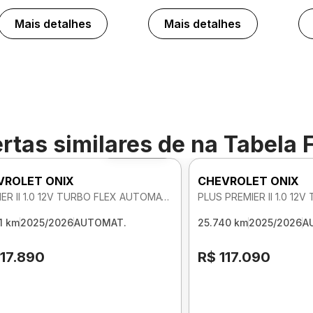
Mais detalhes
Mais detalhes
rtas similares de
na Tabela 
Foto 360º
VROLET ONIX
CHEVROLET ONIX
PREMIER II 1.0 12V TURBO FLEX AUTOMATICO
1 km
2025/2026
AUTOMAT.
25.740 km
2025/2026
A
117.890
R$ 117.090