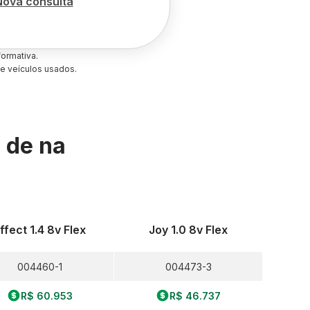
Nova consulta
ormativa.
e veículos usados.
s de
na
ffect 1.4 8v Flex
Joy 1.0 8v Flex
004460-1
004473-3
R$ 60.953
R$ 46.737