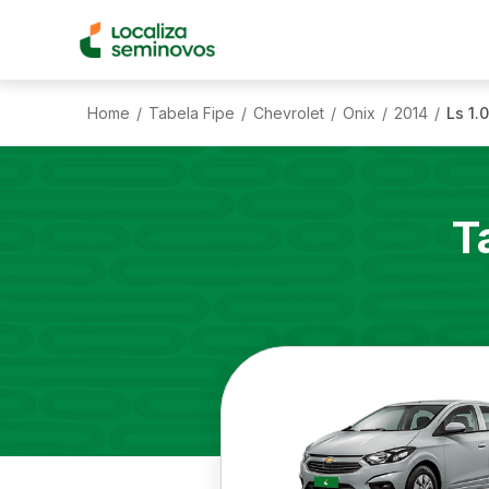
Home
Tabela Fipe
Chevrolet
Onix
2014
Ls 1.0
/
/
/
/
/
T