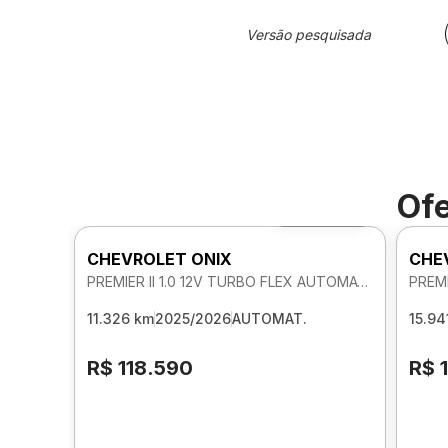
Versão pesquisada
Ofe
Foto 360º
CHEVROLET ONIX
CHE
PREMIER II 1.0 12V TURBO FLEX AUTOMATICO
11.326 km
2025/2026
AUTOMAT.
15.94
R$ 118.590
R$ 