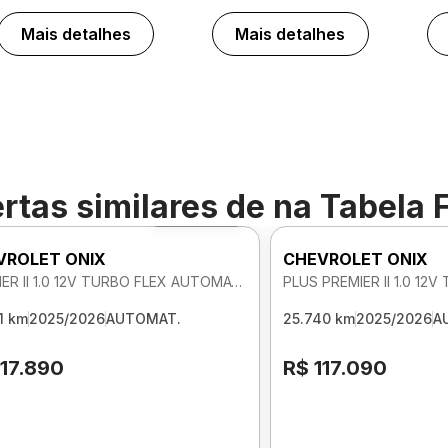
Mais detalhes
Mais detalhes
rtas similares de
na Tabela 
Foto 360º
VROLET ONIX
CHEVROLET ONIX
PREMIER II 1.0 12V TURBO FLEX AUTOMATICO
1 km
2025/2026
AUTOMAT.
25.740 km
2025/2026
A
117.890
R$ 117.090