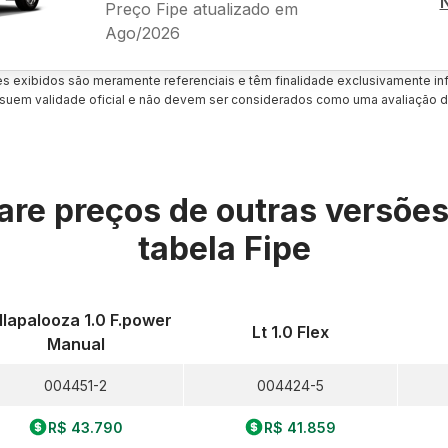
Preço Fipe atualizado em
Ago/2026
es exibidos são meramente referenciais e têm finalidade exclusivamente inf
uem validade oficial e não devem ser considerados como uma avaliação d
re preços de outras versõe
tabela Fipe
llapalooza 1.0 F.power
Lt 1.0 Flex
Manual
004451-2
004424-5
R$ 43.790
R$ 41.859