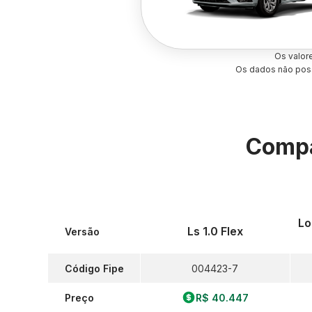
Os valor
Os dados não poss
Compa
Lo
Ls 1.0 Flex
Versão
Código Fipe
004423-7
Preço
R$ 40.447