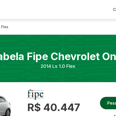
C
 Flex
abela Fipe
Chevrolet
On
2014
Ls 1.0 Flex
Pes
R$ 40.447