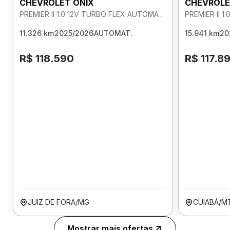
CHEVROLET ONIX
CHEVROLE
PREMIER II 1.0 12V TURBO FLEX AUTOMATICO
11.326 km
2025/2026
AUTOMAT.
15.941 km
20
R$ 118.590
R$ 117.8
JUIZ DE FORA/MG
CUIABÁ/M
Mostrar mais ofertas