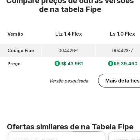
Compare preços de outras versões
de
na tabela Fipe
Ltz 1.4 Flex
Ls 1.0 Flex
Versão
Código Fipe
004426-1
004423-7
Preço
R$ 43.961
R$ 39.460
Mais detalhes
Versão pesquisada
Ofertas similares de
na Tabela Fipe
Foto 360º