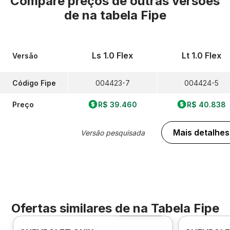
Compare preços de outras versões
de
na tabela Fipe
Ls 1.0 Flex
Lt 1.0 Flex
Versão
Código Fipe
004423-7
004424-5
Preço
R$ 39.460
R$ 40.838
Mais detalhes
Versão pesquisada
Ofertas similares de
na Tabela Fipe
Foto 360º