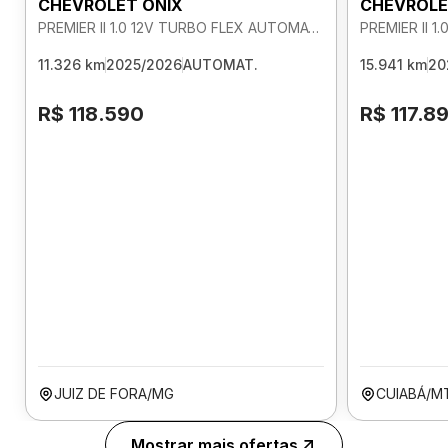
CHEVROLET ONIX
CHEVROLE
PREMIER II 1.0 12V TURBO FLEX AUTOMATICO
11.326 km
2025/2026
AUTOMAT.
15.941 km
20
R$ 118.590
R$ 117.8
JUIZ DE FORA/MG
CUIABÁ/M
Mostrar mais ofertas