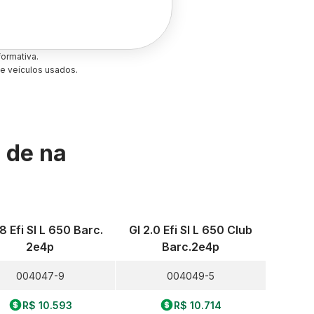
ormativa.
e veículos usados.
s de
na
.8 Efi Sl L 650 Barc.
Gl 2.0 Efi Sl L 650 Club
2e4p
Barc.2e4p
004047-9
004049-5
R$ 10.593
R$ 10.714