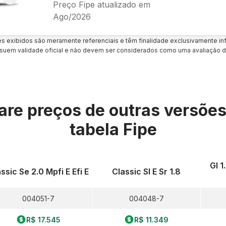
Preço Fipe atualizado em
Ago/2026
es exibidos são meramente referenciais e têm finalidade exclusivamente inf
uem validade oficial e não devem ser considerados como uma avaliação d
re preços de outras versõe
tabela Fipe
Gl 1
ssic Se 2.0 Mpfi E Efi E
Classic Sl E Sr 1.8
004051-7
004048-7
R$ 17.545
R$ 11.349