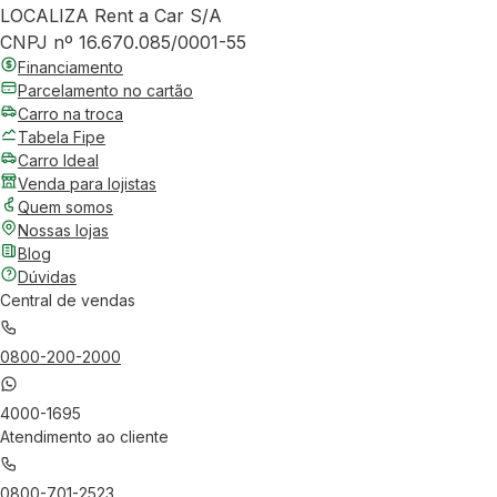
LOCALIZA Rent a Car S/A
CNPJ nº 16.670.085/0001-55
Financiamento
Parcelamento no cartão
Carro na troca
Tabela Fipe
Carro Ideal
Venda para lojistas
Quem somos
Nossas lojas
Blog
Dúvidas
Central de vendas
0800-200-2000
4000-1695
Atendimento ao cliente
0800-701-2523