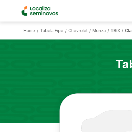
Home
Tabela Fipe
Chevrolet
Monza
1993
Cla
/
/
/
/
/
Ta