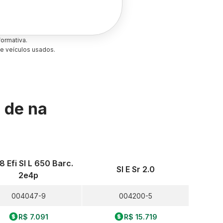
ormativa.
e veículos usados.
s de
na
.8 Efi Sl L 650 Barc.
Sl E Sr 2.0
2e4p
004047-9
004200-5
R$ 7.091
R$ 15.719