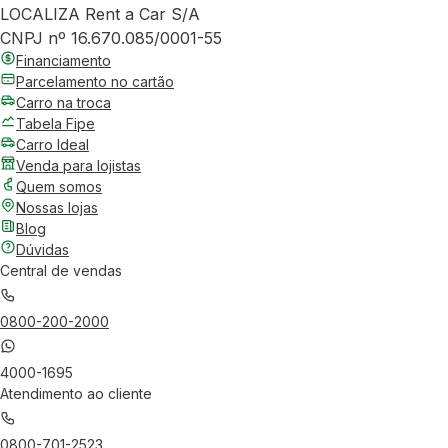
LOCALIZA Rent a Car S/A
CNPJ nº 16.670.085/0001-55
Financiamento
Parcelamento no cartão
Carro na troca
Tabela Fipe
Carro Ideal
Venda para lojistas
Quem somos
Nossas lojas
Blog
Dúvidas
Central de vendas
0800-200-2000
4000-1695
Atendimento ao cliente
0800-701-2523