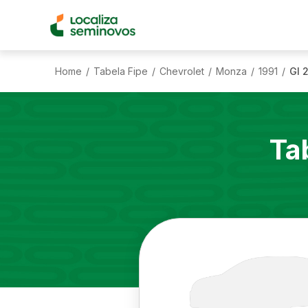
Home
Tabela Fipe
Chevrolet
Monza
1991
Gl 
/
/
/
/
/
Ta