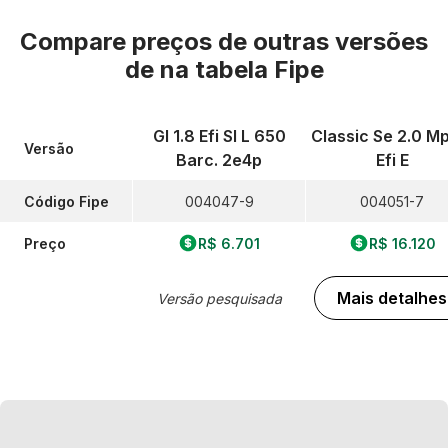
Compare preços de outras versões
de
na tabela Fipe
Gl 1.8 Efi Sl L 650
Classic Se 2.0 Mp
Versão
Barc. 2e4p
Efi E
Código Fipe
004047-9
004051-7
Preço
R$ 6.701
R$ 16.120
Mais detalhes
Versão pesquisada