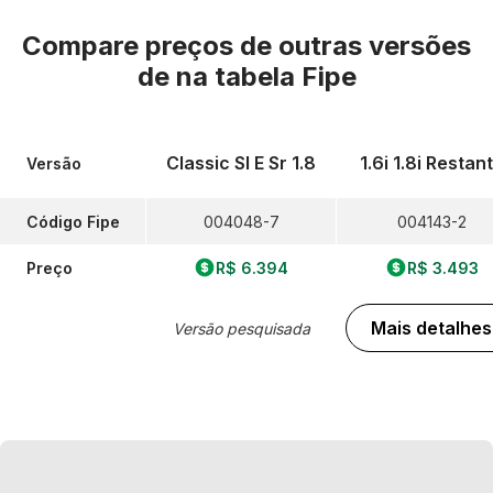
Compare preços de outras versões
de
na tabela Fipe
Classic Sl E Sr 1.8
1.6i 1.8i Restan
Versão
Código Fipe
004048-7
004143-2
Preço
R$ 6.394
R$ 3.493
Mais detalhes
Versão pesquisada