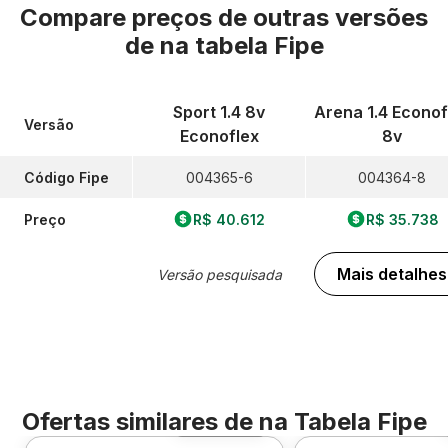
Compare preços de outras versões
de
na tabela Fipe
Sport 1.4 8v
Arena 1.4 Econof
Versão
Econoflex
8v
Código Fipe
004365-6
004364-8
Preço
R$ 40.612
R$ 35.738
Mais detalhes
Versão pesquisada
Ofertas similares de
na Tabela Fipe
Foto 360º