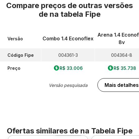
Compare preços de outras versões
de
na tabela Fipe
Arena 1.4 Econof
Combo 1.4 Econoflex
Versão
8v
Código Fipe
004361-3
004364-8
Preço
R$ 33.006
R$ 35.738
Mais detalhes
Versão pesquisada
Ofertas similares de
na Tabela Fipe
Foto 360º