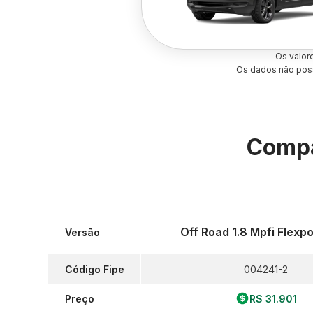
Os valor
Os dados não poss
Compa
Off Road 1.8 Mpfi Flexp
Versão
Código Fipe
004241-2
Preço
R$ 31.901