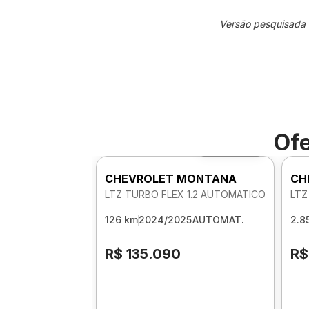
Versão pesquisada
Ofe
Foto 360º
CHEVROLET MONTANA
CH
LTZ TURBO FLEX 1.2 AUTOMATICO
LTZ
126 km
2024/2025
AUTOMAT.
2.8
R$ 135.090
R$