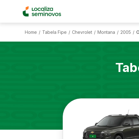
Home
Tabela Fipe
Chevrolet
Montana
2005
O
/
/
/
/
/
Tab