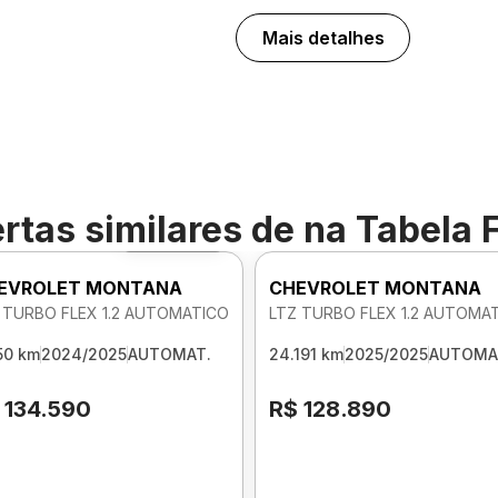
Mais detalhes
rtas similares de
na Tabela 
Foto 360º
EVROLET MONTANA
CHEVROLET MONTANA
 TURBO FLEX 1.2 AUTOMATICO
LTZ TURBO FLEX 1.2 AUTOMA
50 km
2024/2025
AUTOMAT.
24.191 km
2025/2025
AUTOMA
 134.590
R$ 128.890