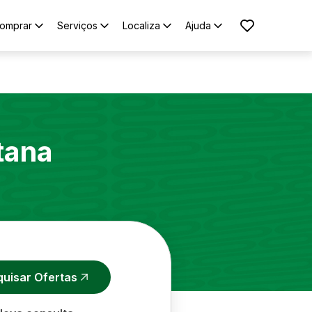
omprar
Serviços
Localiza
Ajuda
tana
quisar Ofertas