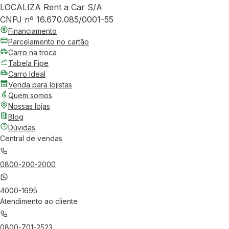
LOCALIZA Rent a Car S/A
CNPJ nº 16.670.085/0001-55
Financiamento
Parcelamento no cartão
Carro na troca
Tabela Fipe
Carro Ideal
Venda para lojistas
Quem somos
Nossas lojas
Blog
Dúvidas
Central de vendas
0800-200-2000
4000-1695
Atendimento ao cliente
0800-701-2523