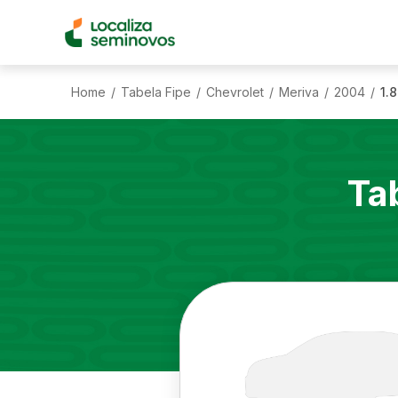
Home
Tabela Fipe
Chevrolet
Meriva
2004
1.
/
/
/
/
/
Ta