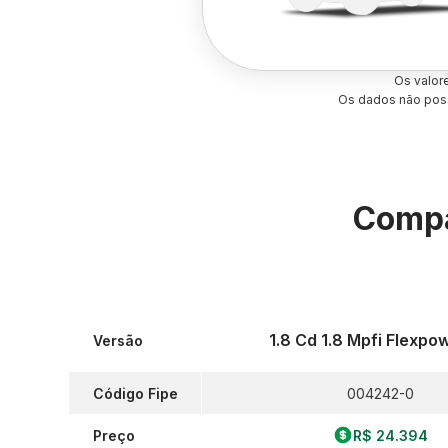
Os valor
Os dados não poss
Compa
1.8 Cd 1.8 Mpfi Flexpo
Versão
Código Fipe
004242-0
Preço
R$ 24.394