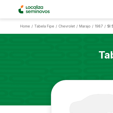
Home
Tabela Fipe
Chevrolet
Marajo
1987
Sl 
/
/
/
/
/
Ta