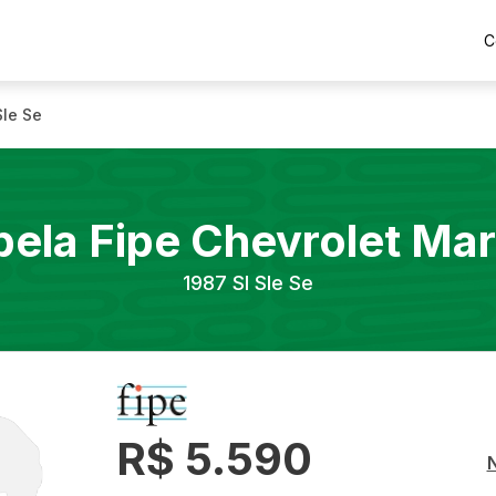
C
Sle Se
bela Fipe
Chevrolet
Mar
1987
Sl Sle Se
R$ 5.590