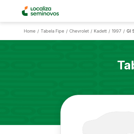
Home
Tabela Fipe
Chevrolet
Kadett
1997
Gl 
/
/
/
/
/
Ta