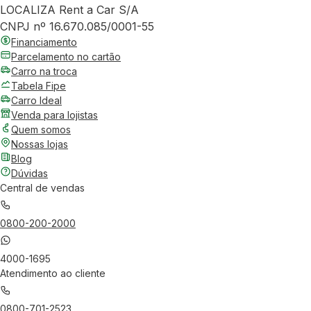
LOCALIZA Rent a Car S/A
CNPJ nº 16.670.085/0001-55
Financiamento
Parcelamento no cartão
Carro na troca
Tabela Fipe
Carro Ideal
Venda para lojistas
Quem somos
Nossas lojas
Blog
Dúvidas
Central de vendas
0800-200-2000
4000-1695
Atendimento ao cliente
0800-701-2523