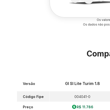
Os valor
Os dados não poss
Compa
Gl Sl Lite Turim 1.8
Versão
Código Fipe
004041-0
Preço
R$ 11.786