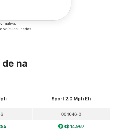
ormativa.
e veículos usados.
s de
na
pfi
Sport 2.0 Mpfi Efi
-6
004046-0
385
R$ 14.967