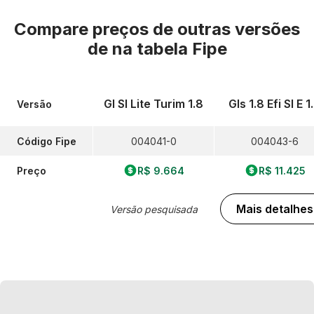
Compare preços de outras versões
de
na tabela Fipe
Gl Sl Lite Turim 1.8
Gls 1.8 Efi Sl E 1
Versão
Código Fipe
004041-0
004043-6
Preço
R$ 9.664
R$ 11.425
Mais detalhes
Versão pesquisada