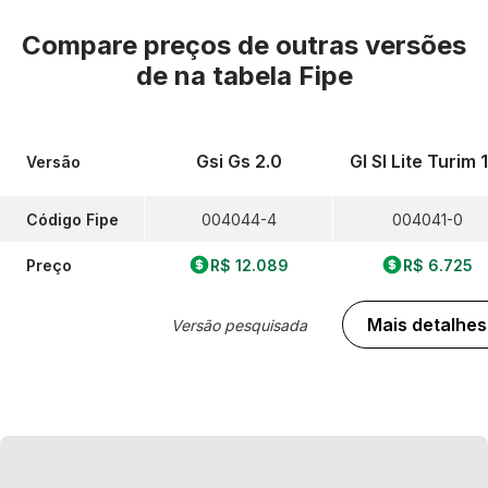
Compare preços de outras versões
de
na tabela Fipe
Gsi Gs 2.0
Gl Sl Lite Turim 
Versão
Código Fipe
004044-4
004041-0
Preço
R$ 12.089
R$ 6.725
Mais detalhes
Versão pesquisada