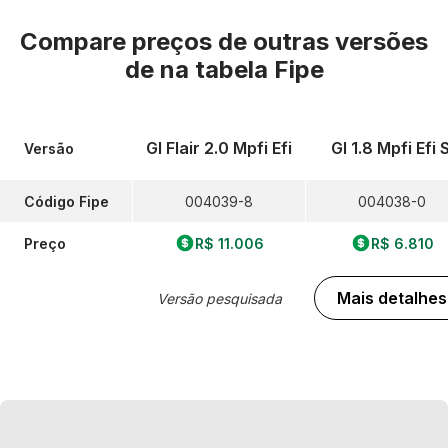
Compare preços de outras versões
de
na tabela Fipe
Gl Flair 2.0 Mpfi Efi
Gl 1.8 Mpfi Efi S
Versão
Código Fipe
004039-8
004038-0
Preço
R$ 11.006
R$ 6.810
Mais detalhes
Versão pesquisada