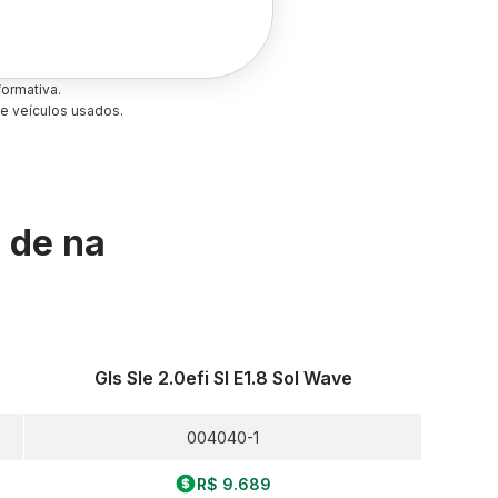
ormativa.
e veículos usados.
s de
na
Gls Sle 2.0efi Sl E1.8 Sol Wave
004040-1
R$ 9.689