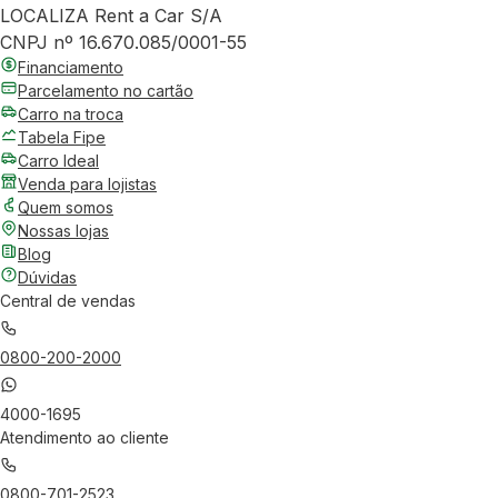
LOCALIZA Rent a Car S/A
CNPJ nº 16.670.085/0001-55
Financiamento
Parcelamento no cartão
Carro na troca
Tabela Fipe
Carro Ideal
Venda para lojistas
Quem somos
Nossas lojas
Blog
Dúvidas
Central de vendas
0800-200-2000
4000-1695
Atendimento ao cliente
0800-701-2523