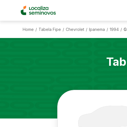
Home
Tabela Fipe
Chevrolet
Ipanema
1994
G
/
/
/
/
/
Tab