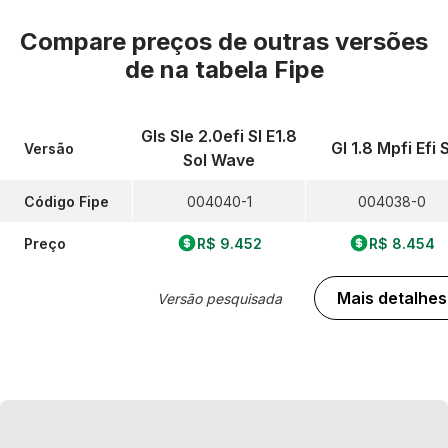
Compare preços de outras versões
de
na tabela Fipe
Gls Sle 2.0efi Sl E1.8
Gl 1.8 Mpfi Efi S
Versão
Sol Wave
Código Fipe
004040-1
004038-0
Preço
R$ 9.452
R$ 8.454
Mais detalhes
Versão pesquisada