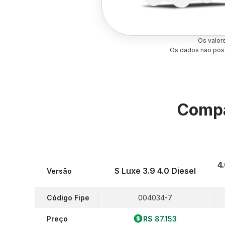
Os valor
Os dados não poss
Compa
4
S Luxe 3.9 4.0 Diesel
Versão
Código Fipe
004034-7
Preço
R$ 87.153