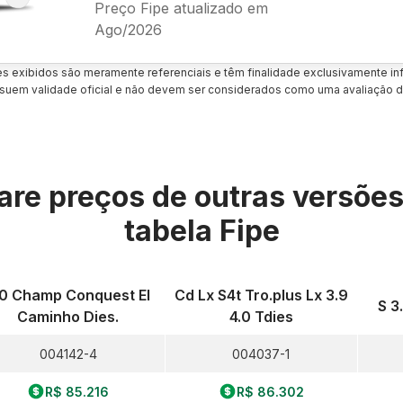
Preço Fipe atualizado em
Ago/2026
es exibidos são meramente referenciais e têm finalidade exclusivamente inf
uem validade oficial e não devem ser considerados como uma avaliação d
re preços de outras versõe
tabela Fipe
.0 Champ Conquest El
Cd Lx S4t Tro.plus Lx 3.9
S 3
Caminho Dies.
4.0 Tdies
004142-4
004037-1
R$ 85.216
R$ 86.302