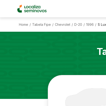
Home
Tabela Fipe
Chevrolet
D-20
1996
S Lux
/
/
/
/
/
T