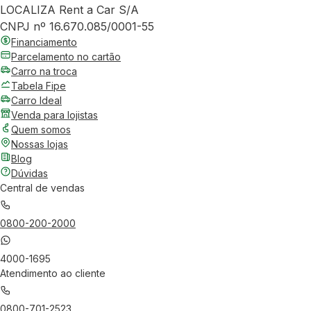
LOCALIZA Rent a Car S/A
CNPJ nº 16.670.085/0001-55
Financiamento
Parcelamento no cartão
Carro na troca
Tabela Fipe
Carro Ideal
Venda para lojistas
Quem somos
Nossas lojas
Blog
Dúvidas
Central de vendas
0800-200-2000
4000-1695
Atendimento ao cliente
0800-701-2523