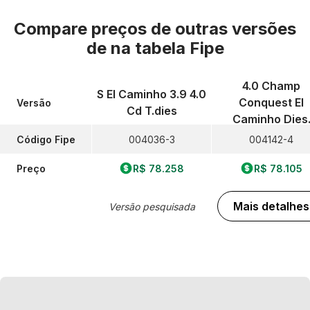
Compare preços de outras versões
de
na tabela Fipe
4.0 Champ
S El Caminho 3.9 4.0
Conquest El
Versão
Cd T.dies
Caminho Dies
Código Fipe
004036-3
004142-4
Preço
R$ 78.258
R$ 78.105
Mais detalhes
Versão pesquisada