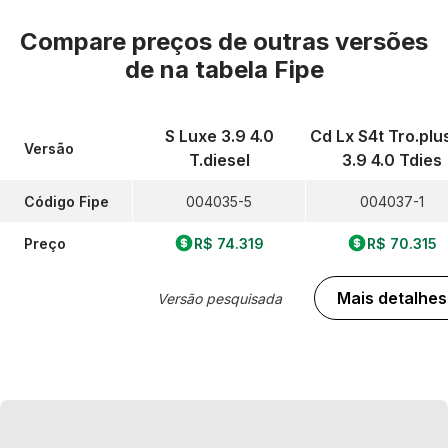
Compare preços de outras versões
de
na tabela Fipe
S Luxe 3.9 4.0
Cd Lx S4t Tro.plu
Versão
T.diesel
3.9 4.0 Tdies
Código Fipe
004035-5
004037-1
Preço
R$ 74.319
R$ 70.315
Mais detalhes
Versão pesquisada