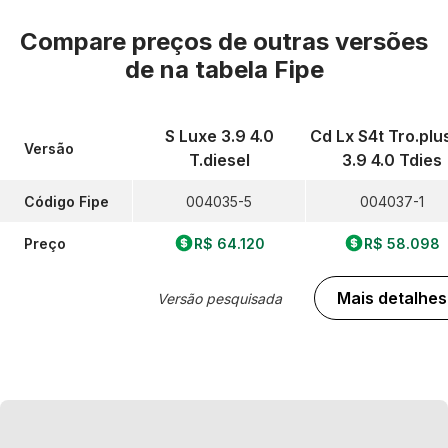
Compare preços de outras versões
de
na tabela Fipe
S Luxe 3.9 4.0
Cd Lx S4t Tro.plu
Versão
T.diesel
3.9 4.0 Tdies
Código Fipe
004035-5
004037-1
Preço
R$ 64.120
R$ 58.098
Mais detalhes
Versão pesquisada