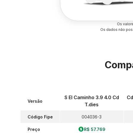
Os valor
Os dados não poss
Compa
S El Caminho 3.9 4.0 Cd
Cd
Versão
T.dies
Código Fipe
004036-3
Preço
R$ 57.769