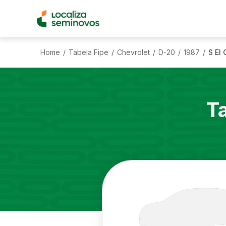
Home
Tabela Fipe
Chevrolet
D-20
1987
S El
/
/
/
/
/
T