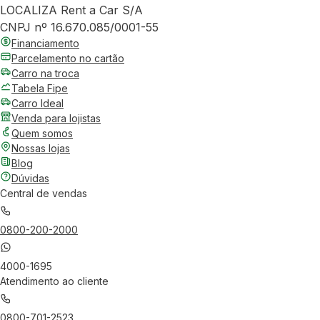
LOCALIZA Rent a Car S/A
CNPJ nº 16.670.085/0001-55
Financiamento
Parcelamento no cartão
Carro na troca
Tabela Fipe
Carro Ideal
Venda para lojistas
Quem somos
Nossas lojas
Blog
Dúvidas
Central de vendas
0800-200-2000
4000-1695
Atendimento ao cliente
0800-701-2523