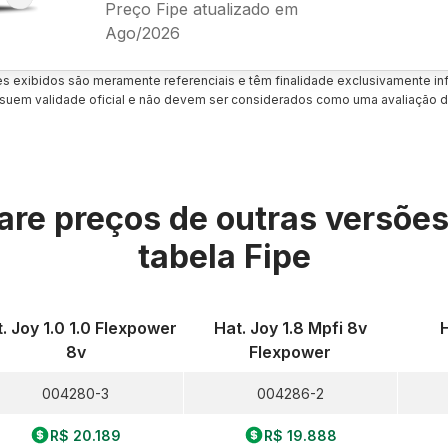
Preço Fipe atualizado em
Ago/2026
es exibidos são meramente referenciais e têm finalidade exclusivamente inf
uem validade oficial e não devem ser considerados como uma avaliação d
re preços de outras versõe
tabela Fipe
. Joy 1.0 1.0 Flexpower
Hat. Joy 1.8 Mpfi 8v
H
8v
Flexpower
004280-3
004286-2
R$ 20.189
R$ 19.888