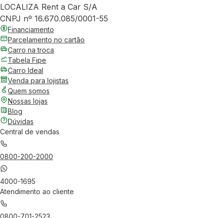
LOCALIZA Rent a Car S/A
CNPJ nº 16.670.085/0001-55
Financiamento
Parcelamento no cartão
Carro na troca
Tabela Fipe
Carro Ideal
Venda para lojistas
Quem somos
Nossas lojas
Blog
Dúvidas
Central de vendas
0800-200-2000
4000-1695
Atendimento ao cliente
0800-701-2523