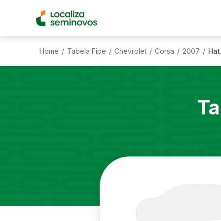
Home
Tabela Fipe
Chevrolet
Corsa
2007
Hat
/
/
/
/
/
Ta