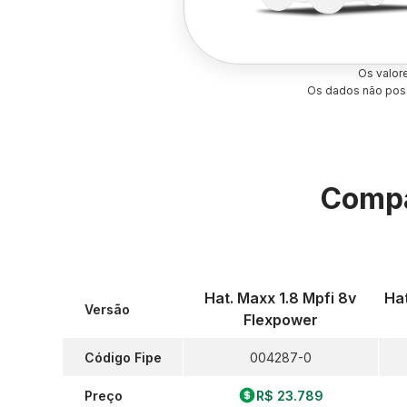
Os valor
Os dados não poss
Compa
Hat. Maxx 1.8 Mpfi 8v
Hat
Versão
Flexpower
Código Fipe
004287-0
Preço
R$ 23.789