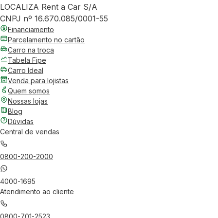
LOCALIZA Rent a Car S/A
CNPJ nº 16.670.085/0001-55
Financiamento
Parcelamento no cartão
Carro na troca
Tabela Fipe
Carro Ideal
Venda para lojistas
Quem somos
Nossas lojas
Blog
Dúvidas
Central de vendas
0800-200-2000
4000-1695
Atendimento ao cliente
0800-701-2523