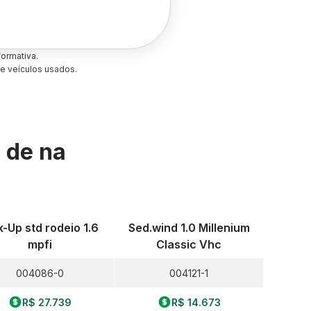
ormativa.
e veículos usados.
s de
na
k-Up std rodeio 1.6
Sed.wind 1.0 Millenium
mpfi
Classic Vhc
004086-0
004121-1
R$ 27.739
R$ 14.673