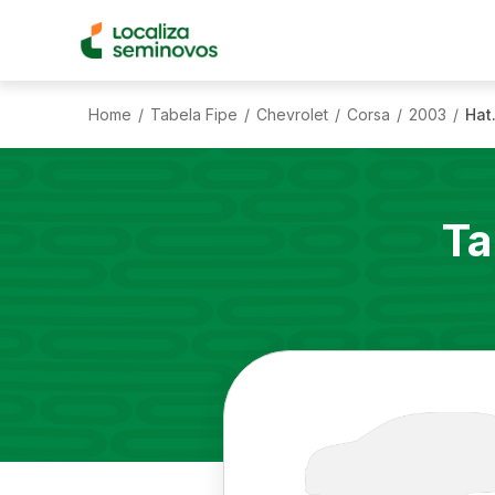
Home
Tabela Fipe
Chevrolet
Corsa
2003
Hat
/
/
/
/
/
Ta