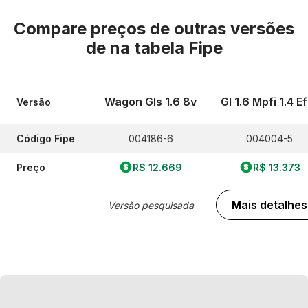
Compare preços de outras versões
de
na tabela Fipe
Wagon Gls 1.6 8v
Gl 1.6 Mpfi 1.4 Ef
Versão
Código Fipe
004186-6
004004-5
Preço
R$ 12.669
R$ 13.373
Mais detalhes
Versão pesquisada