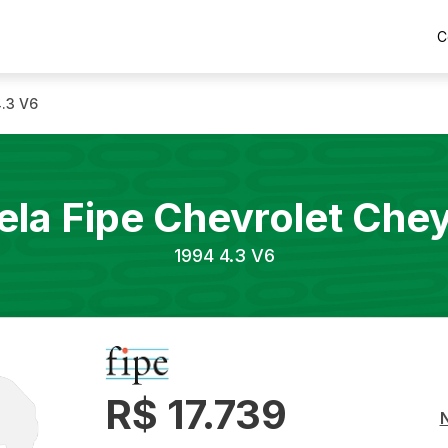
C
.3 V6
ela Fipe
Chevrolet
Che
1994
4.3 V6
R$ 17.739