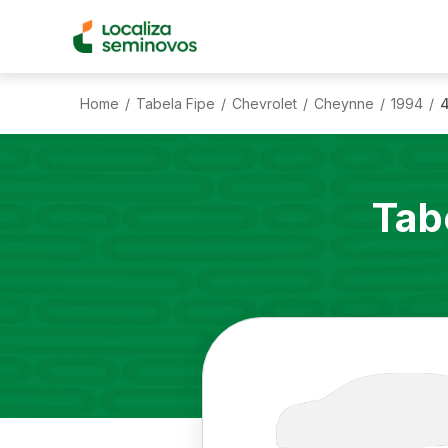
Home
Tabela Fipe
Chevrolet
Cheynne
1994
4
/
/
/
/
/
Tab