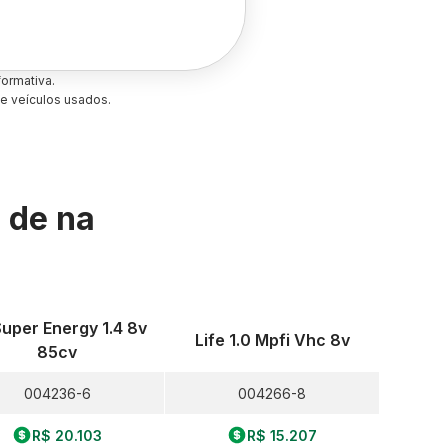
ormativa.
e veículos usados.
s de
na
Super Energy 1.4 8v
Life 1.0 Mpfi Vhc 8v
85cv
004236-6
004266-8
R$ 20.103
R$ 15.207