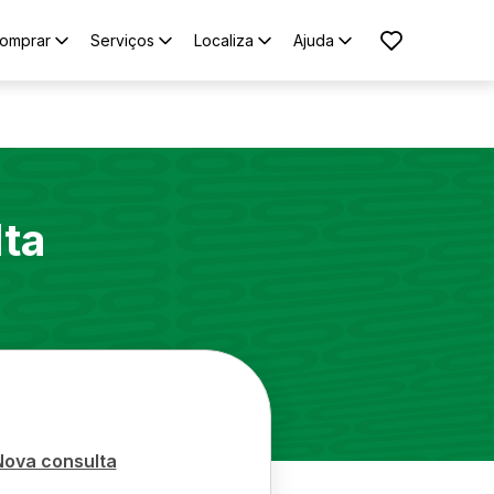
omprar
Serviços
Localiza
Ajuda
lta
Nova consulta