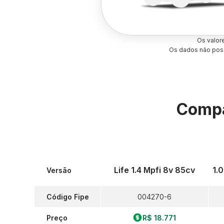
Os valor
Os dados não poss
Compa
Life 1.4 Mpfi 8v 85cv
1.
Versão
Código Fipe
004270-6
Preço
R$ 18.771