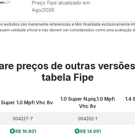
Preço Fipe atualizado em
Ago/2026
es exibidos são meramente referenciais e têm finalidade exclusivamente inf
uem validade oficial e não devem ser considerados como uma avaliação d
re preços de outras versõe
tabela Fipe
1.0 Super N.piq.1.0 Mpfi
1.4 
0 Super 1.0 Mpfi Vhc 8v
Vhc 8v
004227-7
004202-1
R$ 16.801
R$ 14.991