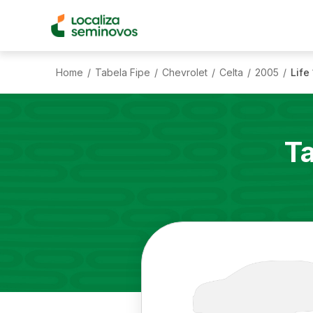
Home
Tabela Fipe
Chevrolet
Celta
2005
Life
/
/
/
/
/
T