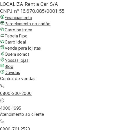
LOCALIZA Rent a Car S/A
CNPJ nº 16.670.085/0001-55
Financiamento
Parcelamento no cartão
Carro na troca
Tabela Fipe
Carro Ideal
Venda para lojistas
Quem somos
Nossas lojas
Blog
Dúvidas
Central de vendas
0800-200-2000
4000-1695
Atendimento ao cliente
0800-701-2523