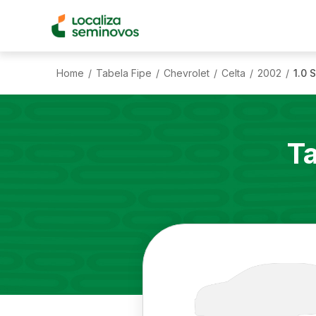
Home
Tabela Fipe
Chevrolet
Celta
2002
1.0 
/
/
/
/
/
T