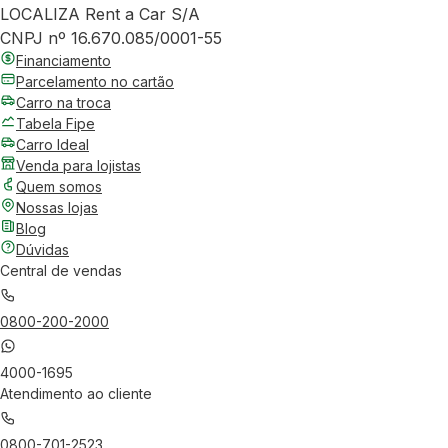
LOCALIZA Rent a Car S/A
CNPJ nº 16.670.085/0001-55
Financiamento
Parcelamento no cartão
Carro na troca
Tabela Fipe
Carro Ideal
Venda para lojistas
Quem somos
Nossas lojas
Blog
Dúvidas
Central de vendas
0800-200-2000
4000-1695
Atendimento ao cliente
0800-701-2523