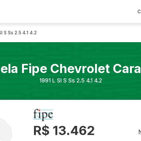
C
Sl S Ss 2.5 4.1 4.2
ela Fipe
Chevrolet
Car
1991
L Sl S Ss 2.5 4.1 4.2
R$ 13.462