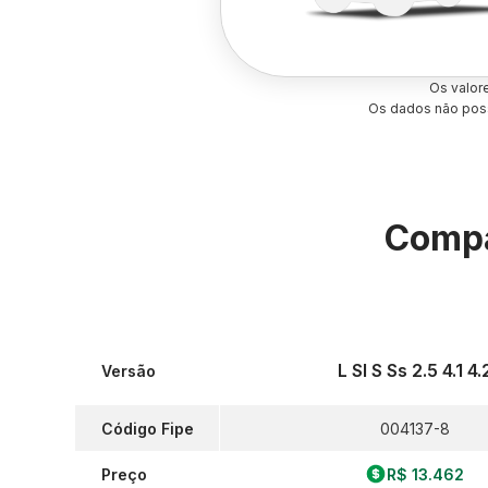
Os valor
Os dados não poss
Compa
L Sl S Ss 2.5 4.1 4.
Versão
Código Fipe
004137-8
Preço
R$ 13.462