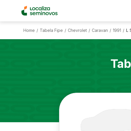
Home
Tabela Fipe
Chevrolet
Caravan
1991
L 
/
/
/
/
/
Tab