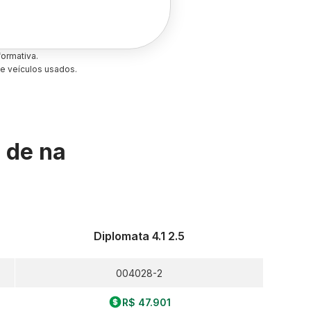
ormativa.
e veículos usados.
s de
na
Diplomata 4.1 2.5
004028-2
R$ 47.901