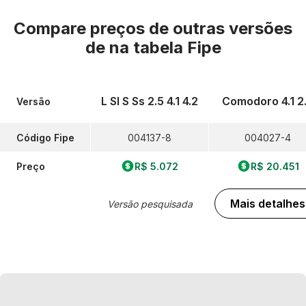
Compare preços de outras versões
de
na tabela Fipe
L Sl S Ss 2.5 4.1 4.2
Comodoro 4.1 2
Versão
Código Fipe
004137-8
004027-4
Preço
R$ 5.072
R$ 20.451
Mais detalhes
Versão pesquisada