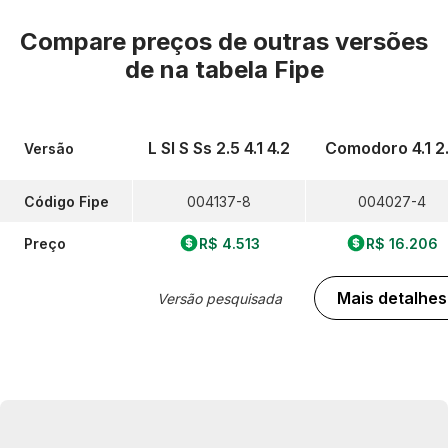
Compare preços de outras versões
de
na tabela Fipe
L Sl S Ss 2.5 4.1 4.2
Comodoro 4.1 2
Versão
Código Fipe
004137-8
004027-4
Preço
R$ 4.513
R$ 16.206
Mais detalhes
Versão pesquisada