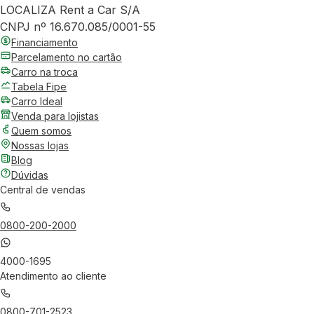
LOCALIZA Rent a Car S/A
CNPJ nº 16.670.085/0001-55
Financiamento
Parcelamento no cartão
Carro na troca
Tabela Fipe
Carro Ideal
Venda para lojistas
Quem somos
Nossas lojas
Blog
Dúvidas
Central de vendas
0800-200-2000
4000-1695
Atendimento ao cliente
0800-701-2523