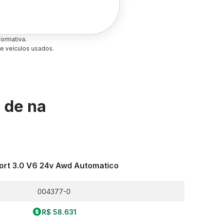
ormativa.
e veículos usados.
s de
na
ort 3.0 V6 24v Awd Automatico
004377-0
R$ 58.631