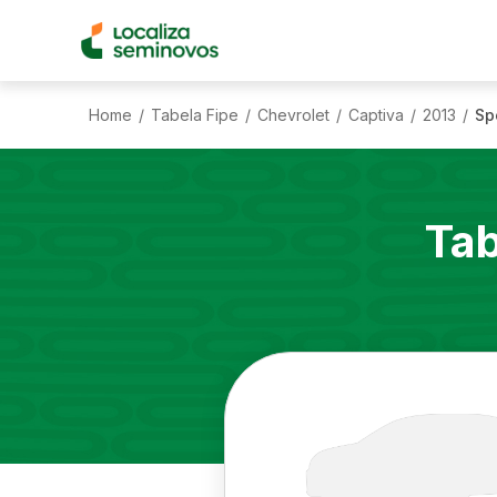
Home
Tabela Fipe
Chevrolet
Captiva
2013
Sp
/
/
/
/
/
Tab