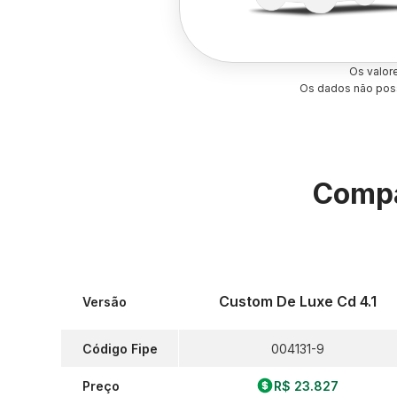
Os valor
Os dados não poss
Compa
Custom De Luxe Cd 4.1
Versão
Código Fipe
004131-9
Preço
R$ 23.827