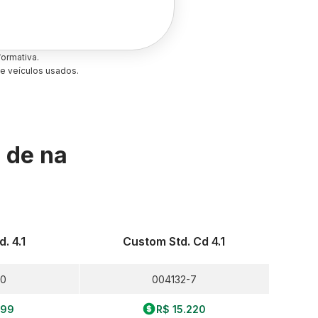
ormativa.
e veículos usados.
s de
na
. 4.1
Custom Std. Cd 4.1
-0
004132-7
199
R$ 15.220