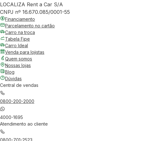
LOCALIZA Rent a Car S/A
CNPJ nº 16.670.085/0001-55
Financiamento
Parcelamento no cartão
Carro na troca
Tabela Fipe
Carro Ideal
Venda para lojistas
Quem somos
Nossas lojas
Blog
Dúvidas
Central de vendas
0800-200-2000
4000-1695
Atendimento ao cliente
0800-701-2523