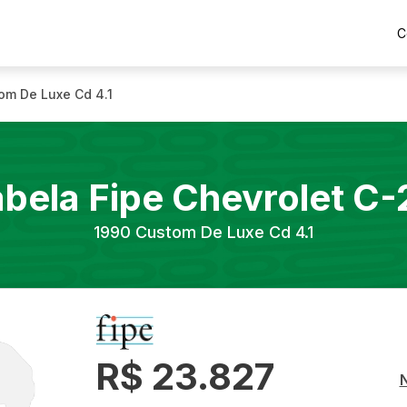
C
om De Luxe Cd 4.1
abela Fipe
Chevrolet
C-
1990
Custom De Luxe Cd 4.1
R$ 23.827