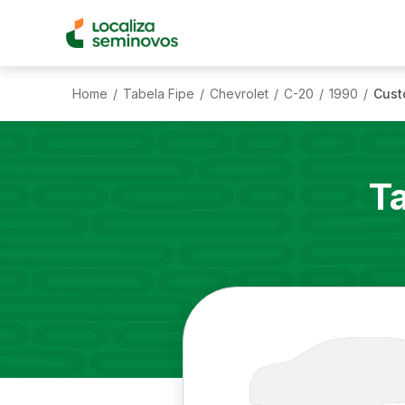
Home
Tabela Fipe
Chevrolet
C-20
1990
Cust
/
/
/
/
/
T