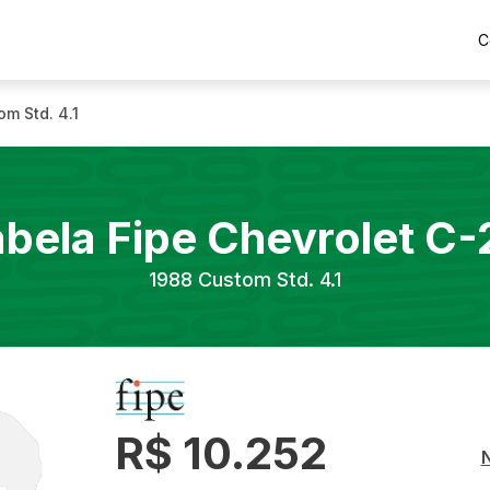
C
om Std. 4.1
abela Fipe
Chevrolet
C-
1988
Custom Std. 4.1
R$ 10.252