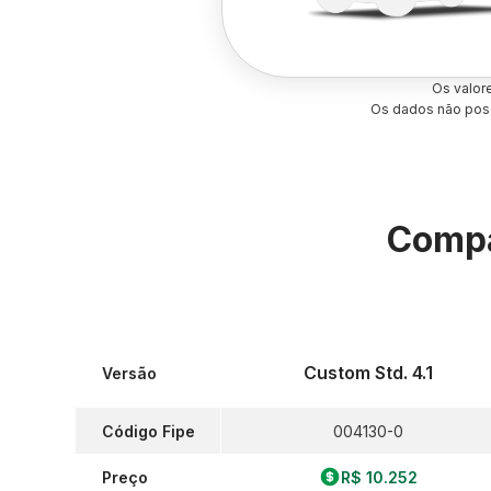
Os valor
Os dados não poss
Compa
Custom Std. 4.1
Versão
Código Fipe
004130-0
Preço
R$ 10.252