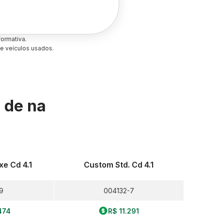
ormativa.
e veículos usados.
s de
na
e Cd 4.1
Custom Std. Cd 4.1
9
004132-7
474
R$ 11.291