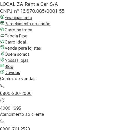
LOCALIZA Rent a Car S/A
CNPJ nº 16.670.085/0001-55
Financiamento
Parcelamento no cartão
Carro na troca
Tabela Fipe
Carro Ideal
Venda para lojistas
Quem somos
Nossas lojas
Blog
Dúvidas
Central de vendas
0800-200-2000
4000-1695
Atendimento ao cliente
0800-701-2523