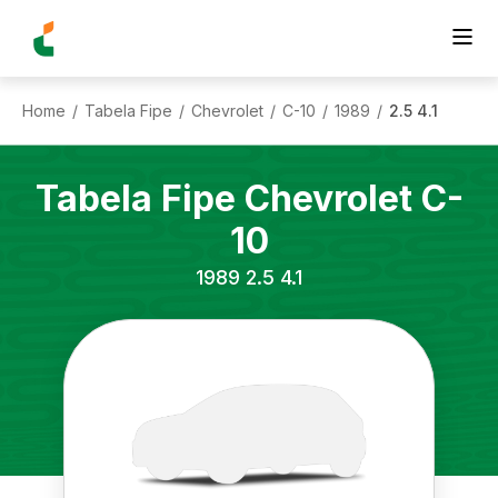
Home
Tabela Fipe
Chevrolet
C-10
1989
2.5 4.1
/
/
/
/
/
Tabela Fipe
Chevrolet
C-
10
1989
2.5 4.1