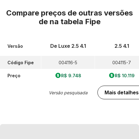
Compare preços de outras versões
de
na tabela Fipe
De Luxe 2.5 4.1
2.5 4.1
Versão
Código Fipe
004116-5
004115-7
Preço
R$ 9.748
R$ 10.119
Mais detalhes
Versão pesquisada