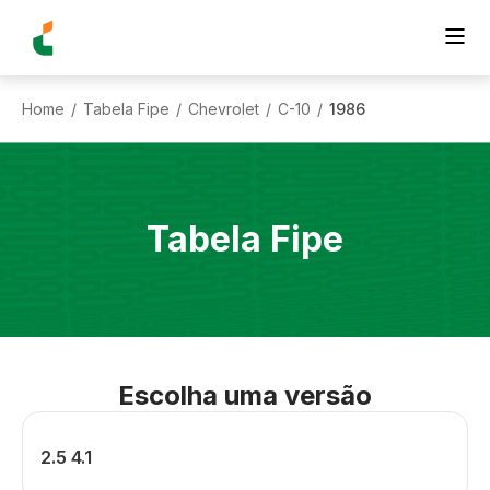
Home
Tabela Fipe
Chevrolet
C-10
1986
/
/
/
/
Tabela Fipe
Escolha uma versão
2.5 4.1