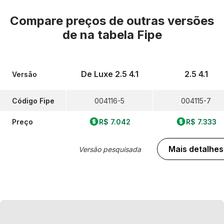
Compare preços de outras versões
de
na tabela Fipe
De Luxe 2.5 4.1
2.5 4.1
Versão
Código Fipe
004116-5
004115-7
Preço
R$ 7.042
R$ 7.333
Mais detalhes
Versão pesquisada